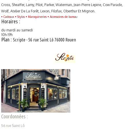
Cross, Sheaffer, Lamy, Pilot, Parker, Waterman, Jean-Pierre Lepine, Cow Parade,
Wolf, Atelier De La Forêt, Lexon, Filofax, Oberthur Et Mignon.
•
Cadeaux •
Stylos •
Maroquineries •
Accessoires de bureau
H
oraires :
du mardi au samedi
10h-19h
P
lan :
Scripte - 56 rue Saint Lô 76000 Rouen
C
oordonnées :
56 rue Saint Lô