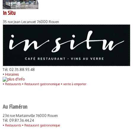
In Situ
35 rue Jean Lecanuet 76000 Rouen
Tél: 02.35.88.93.48
•
Horaires
•
Restaurants •
Restaurant gastronomique •
vente à emporter
Au Flaméron
236 rue Martainville 76000 Rouen
Tél: 09.87.36.44.24
•
Restaurants •
Restaurant gastronomique