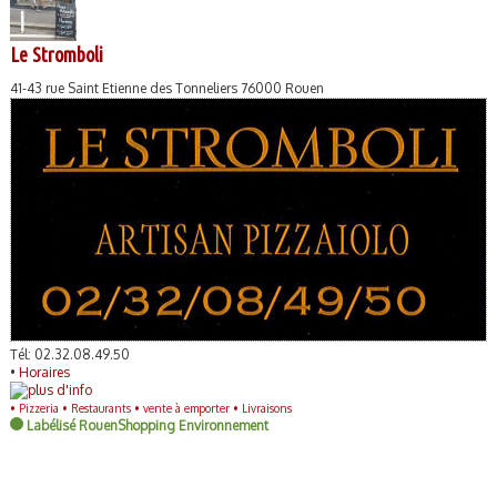
Le Stromboli
41-43 rue Saint Etienne des Tonneliers 76000 Rouen
Tél: 02.32.08.49.50
•
Horaires
•
Pizzeria •
Restaurants •
vente à emporter •
Livraisons
Labélisé RouenShopping Environnement