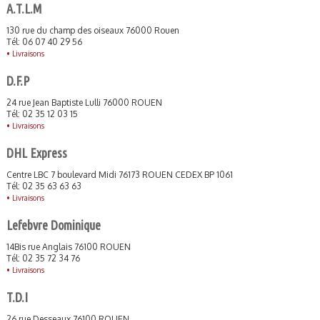
A.T.L.M
130 rue du champ des oiseaux 76000 Rouen
Tél: 06 07 40 29 56
•
Livraisons
D.F.P
24 rue Jean Baptiste Lulli 76000 ROUEN
Tél: 02 35 12 03 15
•
Livraisons
DHL Express
Centre LBC 7 boulevard Midi 76173 ROUEN CEDEX BP 1061
Tél: 02 35 63 63 63
•
Livraisons
Lefebvre Dominique
14Bis rue Anglais 76100 ROUEN
Tél: 02 35 72 34 76
•
Livraisons
T.D.I
26 rue Desseaux 76100 ROUEN