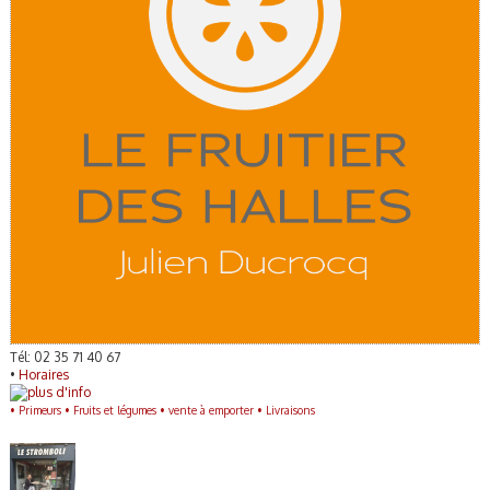
Tél: 02 35 71 40 67
•
Horaires
•
Primeurs •
Fruits et légumes •
vente à emporter •
Livraisons