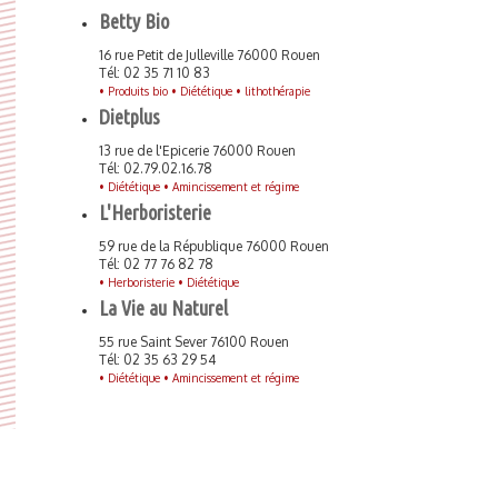
Betty Bio
16 rue Petit de Julleville 76000 Rouen
Tél: 02 35 71 10 83
•
Produits bio •
Diététique •
lithothérapie
Dietplus
13 rue de l'Epicerie 76000 Rouen
Tél: 02.79.02.16.78
•
Diététique •
Amincissement et régime
L'Herboristerie
59 rue de la République 76000 Rouen
Tél: 02 77 76 82 78
•
Herboristerie •
Diététique
La Vie au Naturel
55 rue Saint Sever 76100 Rouen
Tél: 02 35 63 29 54
•
Diététique •
Amincissement et régime