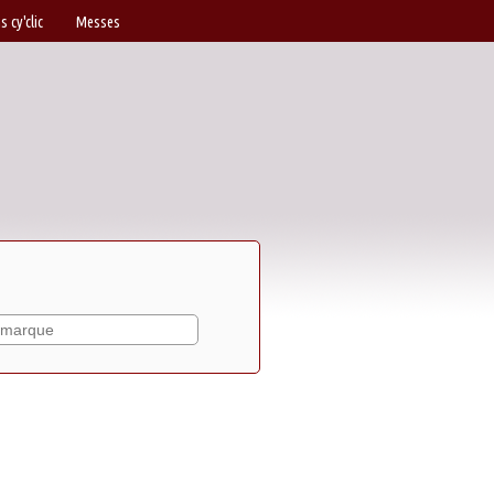
s cy'clic
Messes