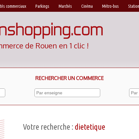
tés commerciaux
Parkings
Marchés
Cinéma
Métro-bus
Station
mmerce de Rouen en 1 clic !
RECHERCHER UN COMMERCE
Votre recherche :
dietetique