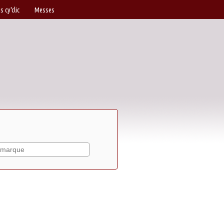
s cy'clic
Messes