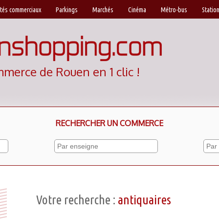
tés commerciaux
Parkings
Marchés
Cinéma
Métro-bus
Station
mmerce de Rouen en 1 clic !
RECHERCHER UN COMMERCE
Votre recherche :
antiquaires