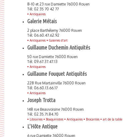
8-10 et 23 rue Damiette 76000 Rouen
Tél: 02 35 70 42 77
•
Antiquaires
Galerie Métais
2 place Barthélemy 76000 Rouen
Tél: 06.60.47.62.92
•
Antiquaires •
Galeries d'art
Guillaume Duchemin Antiquités
50 rue Damiette 76000 Rouen
Tél: 09.67.37.47.13
•
Antiquaires
Guillaume Fouquet Antiquités
228 Rue Martainville 76000 Rouen
Tél: 06.60.13.66.17
•
Antiquaires
Joseph Trotta
148 rue Beauvoisine 76000 Rouen
Tél: 02.35.71.84.70
•
Librairies •
Bouquinistes •
Antiquaires •
Brocantes •
art de la table
L'Hôte Antique
6 rue Damiette 76000 Rouen