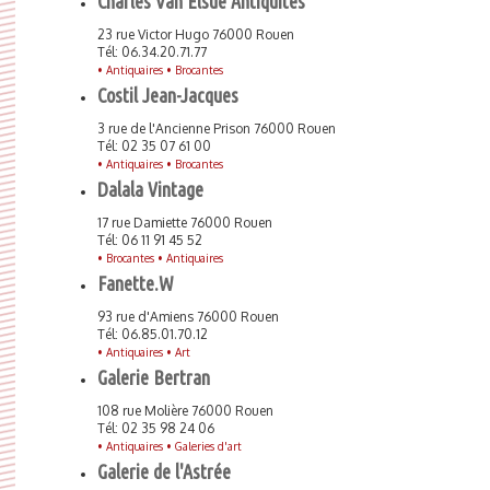
Charles Van Elsue Antiquités
23 rue Victor Hugo 76000 Rouen
Tél: 06.34.20.71.77
•
Antiquaires •
Brocantes
Costil Jean-Jacques
3 rue de l'Ancienne Prison 76000 Rouen
Tél: 02 35 07 61 00
•
Antiquaires •
Brocantes
Dalala Vintage
17 rue Damiette 76000 Rouen
Tél: 06 11 91 45 52
•
Brocantes •
Antiquaires
Fanette.W
93 rue d'Amiens 76000 Rouen
Tél: 06.85.01.70.12
•
Antiquaires •
Art
Galerie Bertran
108 rue Molière 76000 Rouen
Tél: 02 35 98 24 06
•
Antiquaires •
Galeries d'art
Galerie de l'Astrée