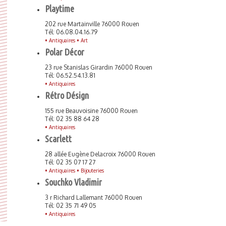
Playtime
202 rue Martainville 76000 Rouen
Tél: 06.08.04.16.79
•
Antiquaires •
Art
Polar Décor
23 rue Stanislas Girardin 76000 Rouen
Tél: 06.52.54.13.81
•
Antiquaires
Rétro Désign
155 rue Beauvoisine 76000 Rouen
Tél: 02 35 88 64 28
•
Antiquaires
Scarlett
28 allée Eugène Delacroix 76000 Rouen
Tél: 02 35 07 17 27
•
Antiquaires •
Bijouteries
Souchko Vladimir
3 r Richard Lallemant 76000 Rouen
Tél: 02 35 71 49 05
•
Antiquaires