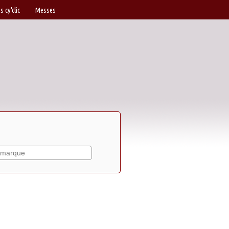
s cy'clic
Messes