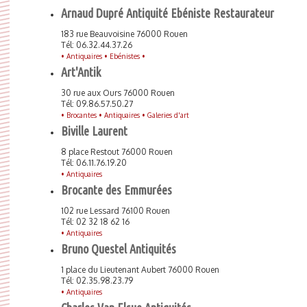
Arnaud Dupré Antiquité Ebéniste Restaurateur
183 rue Beauvoisine 76000 Rouen
Tél: 06.32.44.37.26
•
Antiquaires •
Ebénistes •
Art'Antik
30 rue aux Ours 76000 Rouen
Tél: 09.86.57.50.27
•
Brocantes •
Antiquaires •
Galeries d'art
Biville Laurent
8 place Restout 76000 Rouen
Tél: 06.11.76.19.20
•
Antiquaires
Brocante des Emmurées
102 rue Lessard 76100 Rouen
Tél: 02 32 18 62 16
•
Antiquaires
Bruno Questel Antiquités
1 place du Lieutenant Aubert 76000 Rouen
Tél: 02.35.98.23.79
•
Antiquaires