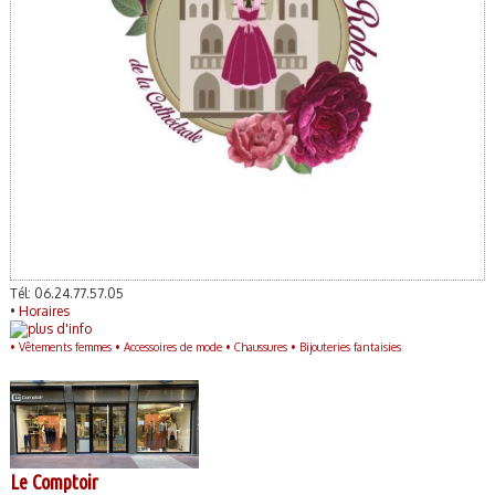
Tél: 06.24.77.57.05
•
Horaires
•
Vêtements femmes •
Accessoires de mode •
Chaussures •
Bijouteries fantaisies
Le Comptoir