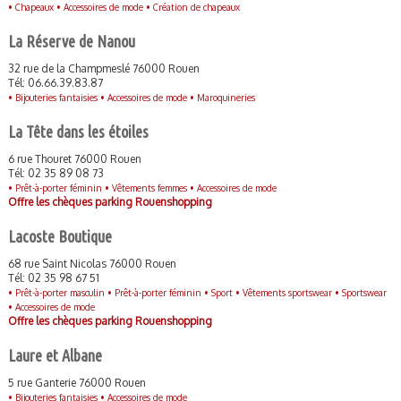
•
Chapeaux •
Accessoires de mode •
Création de chapeaux
La Réserve de Nanou
32 rue de la Champmeslé 76000 Rouen
Tél: 06.66.39.83.87
•
Bijouteries fantaisies •
Accessoires de mode •
Maroquineries
La Tête dans les étoiles
6 rue Thouret 76000 Rouen
Tél: 02 35 89 08 73
•
Prêt-à-porter féminin •
Vêtements femmes •
Accessoires de mode
Offre les chèques parking Rouenshopping
Lacoste Boutique
68 rue Saint Nicolas 76000 Rouen
Tél: 02 35 98 67 51
•
Prêt-à-porter masculin •
Prêt-à-porter féminin •
Sport •
Vêtements sportswear •
Sportswear
•
Accessoires de mode
Offre les chèques parking Rouenshopping
Laure et Albane
5 rue Ganterie 76000 Rouen
•
Bijouteries fantaisies •
Accessoires de mode