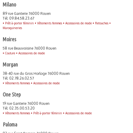
Milano
89 rue Ganterie 76000 Rouen
Tél: 09.84.58.23.67
•
Prêt-à-porter féminin •
Vêtements femmes •
Accessoires de mode •
Retouches •
Maroquineries
Moires
58 rue Beauvoisine 76000 Rouen
•
Couture •
Accessoires de mode
Morgan
38-40 rue du Gros Horloge 76000 Rouen
Tél: 02.78.26.02.57
•
Vêtements femmes •
Accessoires de mode
One Step
19 rue Ganterie 76000 Rouen
Tél: 02.35.00.53.20
•
Vêtements femmes •
Prêt-à-porter féminin •
Accessoires de mode
Paloma