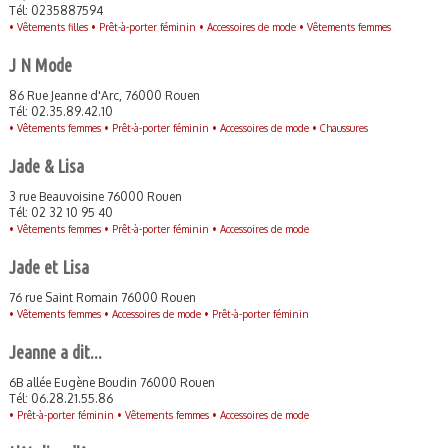
Tél: 0235887594
•
Vêtements filles •
Prêt-à-porter féminin •
Accessoires de mode •
Vêtements femmes
J N Mode
86 Rue Jeanne d'Arc, 76000 Rouen
Tél: 02.35.89.42.10
•
Vêtements femmes •
Prêt-à-porter féminin •
Accessoires de mode •
Chaussures
Jade & Lisa
3 rue Beauvoisine 76000 Rouen
Tél: 02 32 10 95 40
•
Vêtements femmes •
Prêt-à-porter féminin •
Accessoires de mode
Jade et Lisa
76 rue Saint Romain 76000 Rouen
•
Vêtements femmes •
Accessoires de mode •
Prêt-à-porter féminin
Jeanne a dit...
6B allée Eugène Boudin 76000 Rouen
Tél: 06.28.21.55.86
•
Prêt-à-porter féminin •
Vêtements femmes •
Accessoires de mode