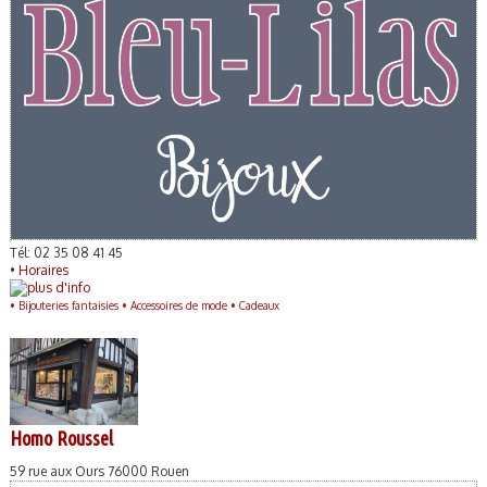
Tél: 02 35 08 41 45
•
Horaires
•
Bijouteries fantaisies •
Accessoires de mode •
Cadeaux
Homo Roussel
59 rue aux Ours 76000 Rouen