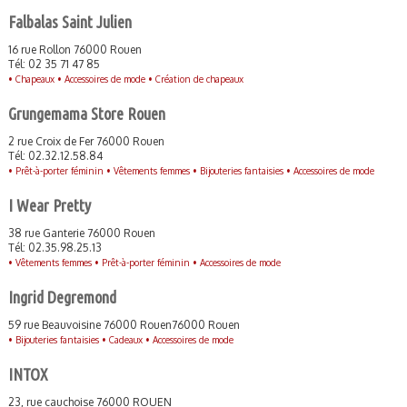
Falbalas Saint Julien
16 rue Rollon 76000 Rouen
Tél: 02 35 71 47 85
•
Chapeaux •
Accessoires de mode •
Création de chapeaux
Grungemama Store Rouen
2 rue Croix de Fer 76000 Rouen
Tél: 02.32.12.58.84
•
Prêt-à-porter féminin •
Vêtements femmes •
Bijouteries fantaisies •
Accessoires de mode
I Wear Pretty
38 rue Ganterie 76000 Rouen
Tél: 02.35.98.25.13
•
Vêtements femmes •
Prêt-à-porter féminin •
Accessoires de mode
Ingrid Degremond
59 rue Beauvoisine 76000 Rouen76000 Rouen
•
Bijouteries fantaisies •
Cadeaux •
Accessoires de mode
INTOX
23, rue cauchoise 76000 ROUEN