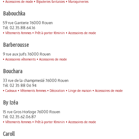
•
Accessoires de mode •
Bijouteries fantaisies •
Maroquineries
Babouchka
59 rue Ganterie 76000 Rouen
Tél: 02.35.88.64.16
•
Vêtements femmes •
Prêt-à-porter féminin •
Accessoires de mode
Barberousse
9 rue aux Juifs 76000 Rouen
•
Accessoires vêtements •
Accessoires de mode
Bouchara
33 rue de la champmeslé 76000 Rouen
Tél: 02 35 88 06 94
•
Cadeaux •
Vêtements femmes •
Décoration •
Linge de maison •
Accessoires de mode
By Izéa
15 rue Gros Horloge 76000 Rouen
Tél: 02.35.62.06.87
•
Vêtements femmes •
Prêt-à-porter féminin •
Accessoires de mode
Caroll