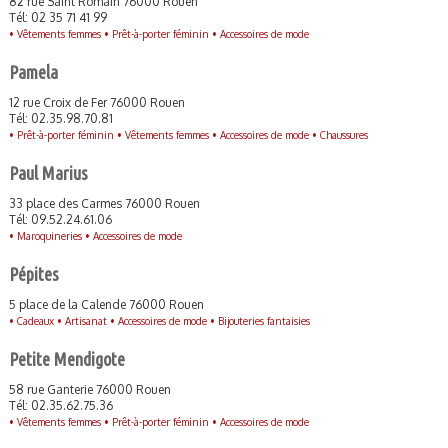
82 rue Saint Romain 76000 Rouen
Tél: 02 35 71 41 99
•
Vêtements femmes •
Prêt-à-porter féminin •
Accessoires de mode
Pamela
12 rue Croix de Fer 76000 Rouen
Tél: 02.35.98.70.81
•
Prêt-à-porter féminin •
Vêtements femmes •
Accessoires de mode •
Chaussures
Paul Marius
33 place des Carmes 76000 Rouen
Tél: 09.52.24.61.06
•
Maroquineries •
Accessoires de mode
Pépites
5 place de la Calende 76000 Rouen
•
Cadeaux •
Artisanat •
Accessoires de mode •
Bijouteries fantaisies
Petite Mendigote
58 rue Ganterie 76000 Rouen
Tél: 02.35.62.75.36
•
Vêtements femmes •
Prêt-à-porter féminin •
Accessoires de mode