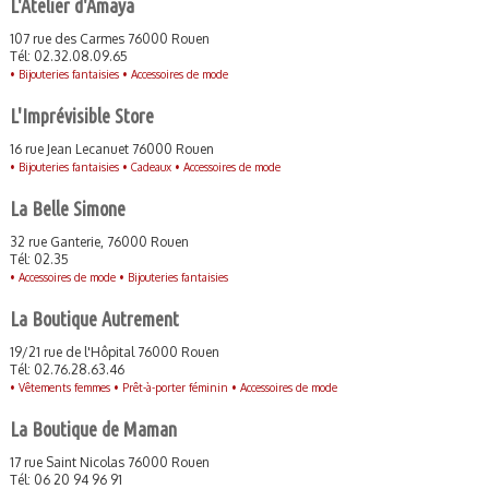
L'Atelier d'Amaya
107 rue des Carmes 76000 Rouen
Tél: 02.32.08.09.65
•
Bijouteries fantaisies •
Accessoires de mode
L'Imprévisible Store
16 rue Jean Lecanuet 76000 Rouen
•
Bijouteries fantaisies •
Cadeaux •
Accessoires de mode
La Belle Simone
32 rue Ganterie, 76000 Rouen
Tél: 02.35
•
Accessoires de mode •
Bijouteries fantaisies
La Boutique Autrement
19/21 rue de l'Hôpital 76000 Rouen
Tél: 02.76.28.63.46
•
Vêtements femmes •
Prêt-à-porter féminin •
Accessoires de mode
La Boutique de Maman
17 rue Saint Nicolas 76000 Rouen
Tél: 06 20 94 96 91