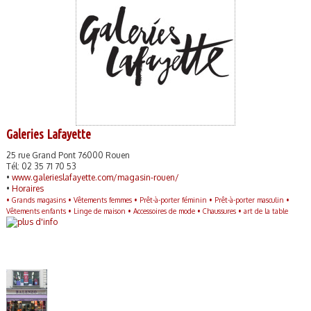
Galeries Lafayette
25 rue Grand Pont 76000 Rouen
Tél: 02 35 71 70 53
•
www.galerieslafayette.com/magasin-rouen/
•
Horaires
•
Grands magasins •
Vêtements femmes •
Prêt-à-porter féminin •
Prêt-à-porter masculin •
Vêtements enfants •
Linge de maison •
Accessoires de mode •
Chaussures •
art de la table