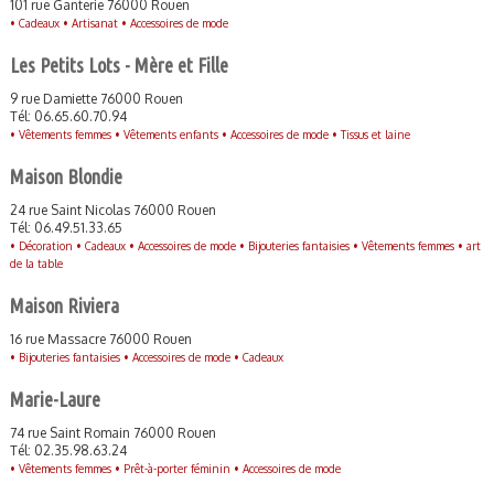
101 rue Ganterie 76000 Rouen
•
Cadeaux •
Artisanat •
Accessoires de mode
Les Petits Lots - Mère et Fille
9 rue Damiette 76000 Rouen
Tél: 06.65.60.70.94
•
Vêtements femmes •
Vêtements enfants •
Accessoires de mode •
Tissus et laine
Maison Blondie
24 rue Saint Nicolas 76000 Rouen
Tél: 06.49.51.33.65
•
Décoration •
Cadeaux •
Accessoires de mode •
Bijouteries fantaisies •
Vêtements femmes •
art
de la table
Maison Riviera
16 rue Massacre 76000 Rouen
•
Bijouteries fantaisies •
Accessoires de mode •
Cadeaux
Marie-Laure
74 rue Saint Romain 76000 Rouen
Tél: 02.35.98.63.24
•
Vêtements femmes •
Prêt-à-porter féminin •
Accessoires de mode