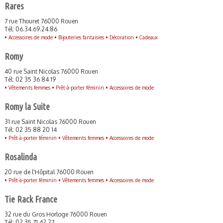
Rares
7 rue Thouret 76000 Rouen
Tél: 06.34.69.24.86
•
Accessoires de mode •
Bijouteries fantaisies •
Décoration •
Cadeaux
Romy
40 rue Saint Nicolas 76000 Rouen
Tél: 02 35 36 84 19
•
Vêtements femmes •
Prêt-à-porter féminin •
Accessoires de mode
Romy la Suite
31 rue Saint Nicolas 76000 Rouen
Tél: 02 35 88 20 14
•
Prêt-à-porter féminin •
Vêtements femmes •
Accessoires de mode
Rosalinda
20 rue de l'Hôpital 76000 Rouen
•
Prêt-à-porter féminin •
Vêtements femmes •
Accessoires de mode
Tie Rack France
32 rue du Gros Horloge 76000 Rouen
Tél: 02 35 71 42 27